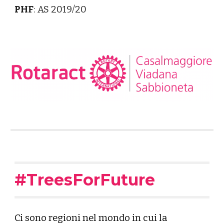
PHF
: AS 201
9
/
20
#TreesForFuture
Ci sono regioni nel mondo in cui la